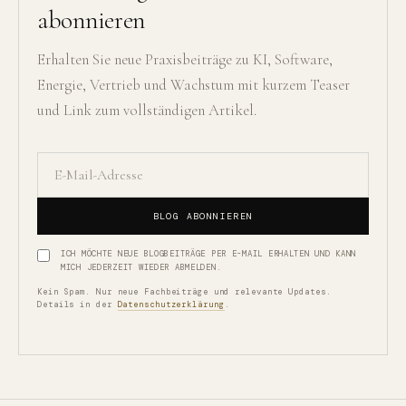
abonnieren
Erhalten Sie neue Praxisbeiträge zu KI, Software,
Energie, Vertrieb und Wachstum mit kurzem Teaser
und Link zum vollständigen Artikel.
BLOG ABONNIEREN
ICH MÖCHTE NEUE BLOGBEITRÄGE PER E-MAIL ERHALTEN UND KANN
MICH JEDERZEIT WIEDER ABMELDEN.
Kein Spam. Nur neue Fachbeiträge und relevante Updates.
Details in der
Datenschutzerklärung
.