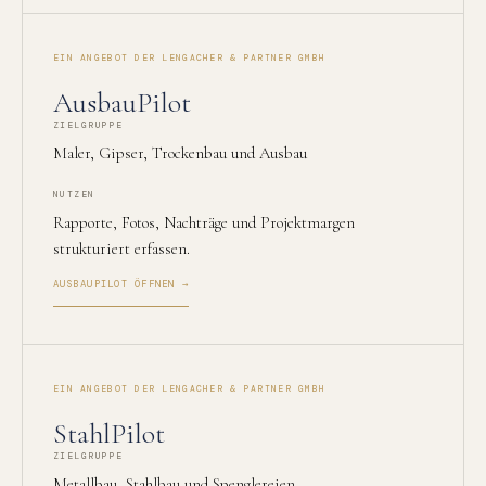
EIN ANGEBOT DER LENGACHER & PARTNER GMBH
AusbauPilot
ZIELGRUPPE
Maler, Gipser, Trockenbau und Ausbau
NUTZEN
Rapporte, Fotos, Nachträge und Projektmargen
strukturiert erfassen.
AUSBAUPILOT ÖFFNEN →
EIN ANGEBOT DER LENGACHER & PARTNER GMBH
StahlPilot
ZIELGRUPPE
Metallbau, Stahlbau und Spenglereien