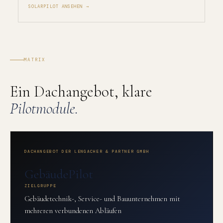
SOLARPILOT ANSEHEN →
MATRIX
Ein Dachangebot, klare
Pilotmodule.
DACHANGEBOT DER LENGACHER & PARTNER GMBH
GebäudePilot
ZIELGRUPPE
Gebäudetechnik-, Service- und Bauunternehmen mit
mehreren verbundenen Abläufen