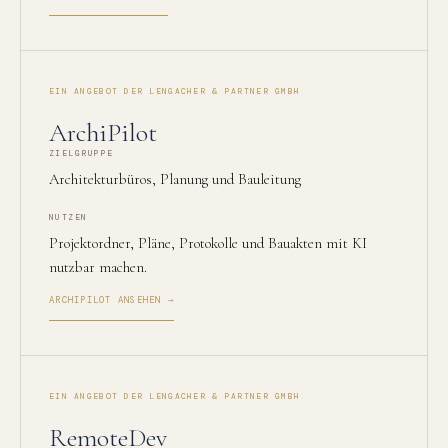
EIN ANGEBOT DER LENGACHER & PARTNER GMBH
ArchiPilot
ZIELGRUPPE
Architekturbüros, Planung und Bauleitung
NUTZEN
Projektordner, Pläne, Protokolle und Bauakten mit KI
nutzbar machen.
ARCHIPILOT ANSEHEN →
EIN ANGEBOT DER LENGACHER & PARTNER GMBH
RemoteDev