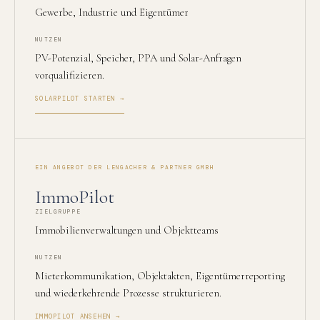
Gewerbe, Industrie und Eigentümer
NUTZEN
PV-Potenzial, Speicher, PPA und Solar-Anfragen
vorqualifizieren.
SOLARPILOT STARTEN →
EIN ANGEBOT DER LENGACHER & PARTNER GMBH
ImmoPilot
ZIELGRUPPE
Immobilienverwaltungen und Objektteams
NUTZEN
Mieterkommunikation, Objektakten, Eigentümerreporting
und wiederkehrende Prozesse strukturieren.
IMMOPILOT ANSEHEN →