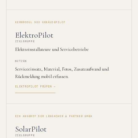
KERNMODUL DES GEBÄUDEPILOT
ElektroPilot
ZIELGRUPPE
Elektroinstallateure und Servicebetriebe
NUTZEN
Serviceeinsatz, Material, Fotos, Zusatzaufwand und
Rückmeldung mobil erfassen.
ELEKTROPILOT PRÜFEN →
EIN ANGEBOT DER LENGACHER & PARTNER GMBH
SolarPilot
ZIELGRUPPE