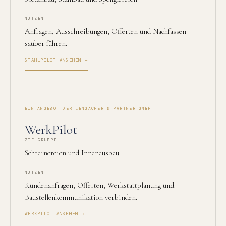
NUTZEN
Anfragen, Ausschreibungen, Offerten und Nachfassen
sauber führen.
STAHLPILOT ANSEHEN →
EIN ANGEBOT DER LENGACHER & PARTNER GMBH
WerkPilot
ZIELGRUPPE
Schreinereien und Innenausbau
NUTZEN
Kundenanfragen, Offerten, Werkstattplanung und
Baustellenkommunikation verbinden.
WERKPILOT ANSEHEN →